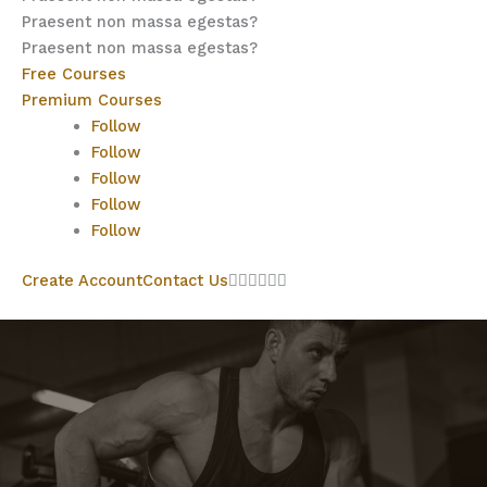
Praesent non massa egestas?
Praesent non massa egestas?
Free Courses
Premium Courses
Follow
Follow
Follow
Follow
Follow
Create Account
Contact Us





