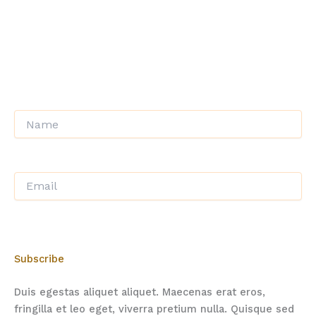
Class aptent taciti sociosqu ad litora torquent per
conubia nostra, per inceptos himenaeos. Sed molestie,
velit ut eleifend sollicitudin, neque orci tempor nulla, id
sagittis nisi ante nec arcu.
Subscribe
Duis egestas aliquet aliquet. Maecenas erat eros,
fringilla et leo eget, viverra pretium nulla. Quisque sed