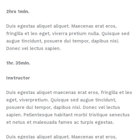
2hrs 1min.
Duis egestas aliquet aliquet. Maecenas erat eros,
fringilla et leo eget, viverra pretium nulla. Quisque sed
augue tincidunt, posuere dui tempor, dapibus nisi.
Donec vel lectus sapien.
1hr. 35min.
Instructor
Duis egestas aliquet maecenas erat eros, fringilla et leo
eget, viverpretium. Quisque sed augue tincidunt,
posuere dui tempor, dapibus nisi. Donec vel lectus
sapien. Pellentesque habitant morbi tristique senectus
et netus et malesuada fames ac turpis egestas.
Duis egestas aliquet aliquet. Maecenas erat eros,